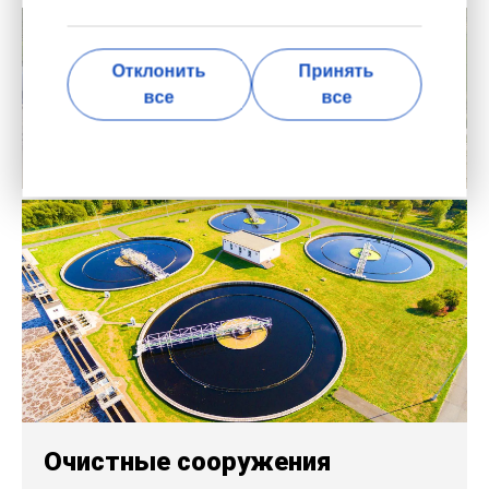
Изучение преимуществ производства
электроэнергии на месте
Отклонить
Принять
все
все
Очистные сооружения