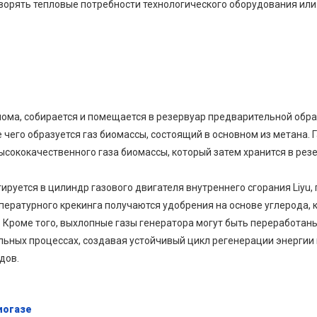
рять тепловые потребности технологического оборудования или 
олома, собирается и помещается в резервуар предварительной обр
 чего образуется газ биомассы, состоящий в основном из метана. 
сококачественного газа биомассы, который затем хранится в резе
руется в цилиндр газового двигателя внутреннего сгорания Liyu, 
пературного крекинга получаются удобрения на основе углерода,
 Кроме того, выхлопные газы генератора могут быть переработан
льных процессах, создавая устойчивый цикл регенерации энергии
дов.
иогазе