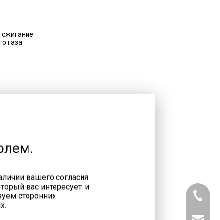
 сжигание
го газа
олем.
Отработанные
(выхлопные) газы
наличии вашего согласия
торый вас интересует, и
зуем сторонних
+7 800 
х.