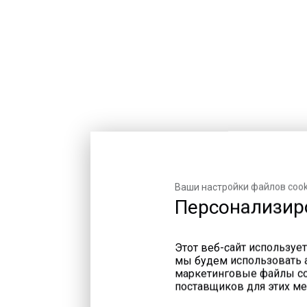
Уголь
Ваши настройки файлов cook
Персонализир
Этот веб-сайт использует
мы будем использовать а
Исходное сырьё из
маркетинговые файлы coo
биомассы (силосны
поставщиков для этих ме
ямы)