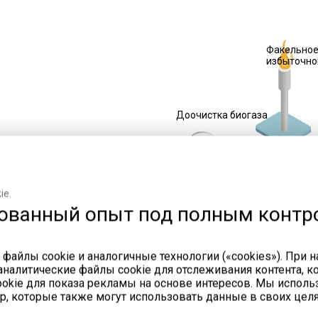
Факельное
избыточно
Доочистка биогаза
Система охлаждения
Резервуар для
хранения газа
ie.
Предварительная
ованный опыт под полным контр
подготовка
 файлы cookie и аналогичные технологии («cookies»). При 
Регулятор давления
налитические файлы cookie для отслеживания контента, ко
газа
Система очистки
kie для показа рекламы на основе интересов. Мы исполь
выхлопных газов
е
р, которые также могут использовать данные в своих целя