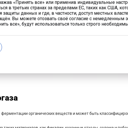
 нажав «Принять все» или применив индивидуальные наст
ься в третьих странах за пределами ЕС, таких как США, ко
Газопоршневая
установка LIYU GAS
 защиты данных и где, в частности, доступ местных власт
POWER
щён. Вы можете отозвать своё согласие с немедленным 
ить все», будут использоваться только строго необходимы
Теплообменник
Выд
эле
сет
Кон
газа
 ферментации органических веществ и может быть классифицирова
из таких материалов, как фекалии, кухонные отходы, солома и поб