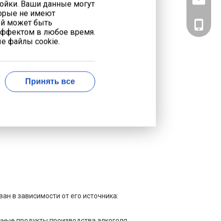
info@liy
ройки. Ваши данные могут
торые не имеют
ей может быть
+7 926 7
эффектом в любое время.
е файлы cookie.
ача
ктроэнергии
евым потребителям
Принять все
ечные потребители
н в зависимости от его источника:
очные продукты производства алкоголя,