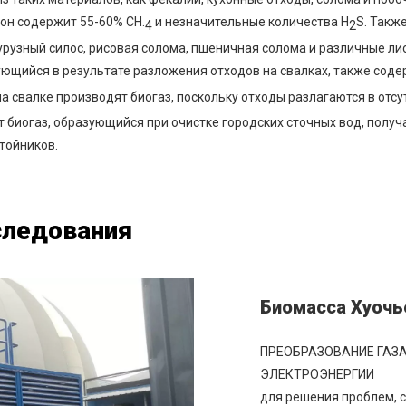
он содержит 55-60% CH.
и незначительные количества H
S. Такж
4
2
урузный силос, рисовая солома, пшеничная солома и различные ли
ующийся в результате разложения отходов на свалках, также соде
а свалке производят биогаз, поскольку отходы разлагаются в отсу
 биогаз, образующийся при очистке городских сточных вод, получ
тойников.
следования
Биомасса Хуочь
ПРЕОБРАЗОВАНИЕ ГАЗА
ЭЛЕКТРОЭНЕРГИИ
для решения проблем, 