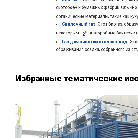
скотобоен и бумажных фабрик. Обычно 
органические материалы, такие как кук
Свалочный газ:
Этот биогаз, образ
некоторым H
S. Анаэробные бактерии н
2
Газ для очистки сточных вод:
Этот
сбраживания осадка, собранного из отс
Избранные тематические ис