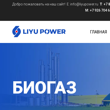
Добро пожаловать на наш сайт! Е:
info@liyupower.ru
T
:
+7 
M: +7 926 704 624
ГЛАВНАЯ
БИОГАЗ