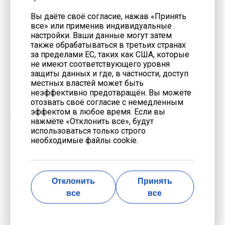
Газ сжигается почти без выбросов углеродных
Вы даёте своё согласие, нажав «Принять
частиц и серы — выбросы CO2 ниже на 20-30%
все» или применив индивидуальные
по сравнению с дизельными генераторами.
настройки. Ваши данные могут затем
также обрабатываться в третьих странах
Минимальное количество вредных веществ
за пределами ЕС, таких как США, которые
(NOx, CO) — соответствует стандартам Евро-5 и
не имеют соответствующего уровня
защиты данных и где, в частности, доступ
Евро-6.
местных властей может быть
Подходит для предприятий, стремящихся к
неэффективно предотвращён. Вы можете
карбоновому нейтралитету.
отозвать своё согласие с немедленным
эффектом в любое время. Если вы
3. Надежность и длительность службы
нажмёте «Отклонить все», будут
использоваться только строго
Современные газовые генераторы работают без
необходимые файлы cookie.
перерывов в течение 8000-10000 часов в год.
Стабильная работа при температурах от -40°C до
+50°C — подходит для любых климатических
Отклонить
Принять
условий.
все
все
Проверенные технологии и высококачественные
материалы гарантируют срок службы до 20-25