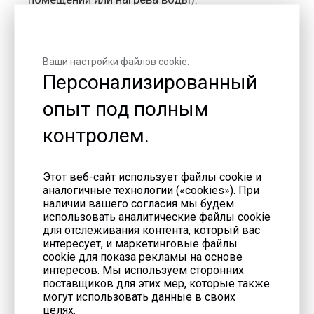
Преимущества газовых генераторов
перед традиционными источниками
Ваши настройки файлов cookie.
Персонализированный
Газовые генераторы имеют ряд неоспоримых
преимуществ перед дизельными и мазутными
опыт под полным
генераторами:
контролем.
1. Экономичность
Стоимость газового топлива (природный газ,
СНГ) ниже, чем дизельное топливо или мазут —
Этот веб-сайт использует файлы cookie и
аналогичные технологии («cookies»). При
эксплуатационные расходы снижаются на 30-
наличии вашего согласия мы будем
50%.
использовать аналитические файлы cookie
для отслеживания контента, который вас
Низкие затраты на обслуживание: Газовые
интересует, и маркетинговые файлы
двигатели имеют меньше трение между
cookie для показа рекламы на основе
деталями, поэтому требуют реже ТО и замены
интересов. Мы используем сторонних
поставщиков для этих мер, которые также
запчастей.
могут использовать данные в своих
2. Экологичность
целях.