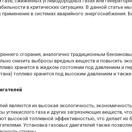
 газе, сжиженных углеводородных газах или генератор
бильности в критических ситуациях. В данной статье м
их применение в системах аварийного энергоснабжения.
.
треннего сгорания, аналогично традиционным бензинов
ельно снизить выбросы вредных веществ и повысить эко
опливо хранится в жидком состоянии под давлением и пе
етана) топливо хранится под высоким давлением и такж
игателей
ей являются их высокая экологичность, экономичность
ы углекислого газа и других загрязняющих веществ, чт
ают высокой топливной эффективностью, что делает их 
ателями. Установка газовых двигателей также позволяе
асность страны.