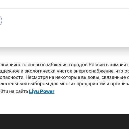
ования газовых двигателей в системах аварийного энер
арийного энергоснабжения на базе газовых двигателей,
ей во время сильных морозов. Это позволило избежать 
применяются на крупных промышленных предприятиях, г
ным убыткам.
 аварийного энергоснабжения городов России в зимний 
ежное и экологически чистое энергоснабжение, что ос
пасности. Несмотря на некоторые вызовы, связанные с
влекательным выбором для многих предприятий и органи
йти на сайте
Liyu Power
.