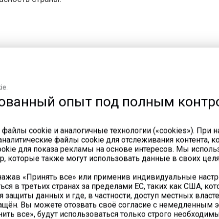
е газовых двигателей также связано с рядом вызовов. 
ки газа, что требует значительных инвестиций. Во-вторы
бует дополнительных мер по их утеплению и защите. Нак
живания и регулярного технического контроля, что мож
ie.
ованный опыт под полным контр
йном энергоснабжении
 файлы cookie и аналогичные технологии («cookies»). При 
ие в системах аварийного энергоснабжения благодаря 
налитические файлы cookie для отслеживания контента, ко
сточника питания. В зимний период, когда риск аварийн
kie для показа рекламы на основе интересов. Мы исполь
жение критически важных объектов, таких как больниц
р, которые также могут использовать данные в своих целя
позволяет обеспечить автономное энергоснабжение в теч
 нажав «Принять все» или применив индивидуальные наст
та.
ься в третьих странах за пределами ЕС, таких как США, ко
 защиты данных и где, в частности, доступ местных власт
щён. Вы можете отозвать своё согласие с немедленным 
ить все», будут использоваться только строго необходимы