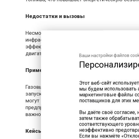
Недостатки и вызовы
Несмотря на все преимущества, использовани
инфраструктуры для хранения и транспортиров
эффективны при низких температурах, что тре
двигатель требует квалифицированного обслу
Ваши настройки файлов cook
Персонализир
Применение газовых двигателей в авари
Этот веб-сайт использует
Газовые двигатели находят широкое применен
мы будем использовать а
запускаться в случае отключения основного и
маркетинговые файлы coo
могут обеспечить бесперебойное энергоснаб
поставщиков для этих ме
предприятия. Установка газовых двигателей 
Вы даёте своё согласие,
важно в условиях сурового российского клима
затем также обрабатыват
соответствующего уровня
неэффективно предотвра
Кейсы успешного применения
Если вы нажмёте «Отклон