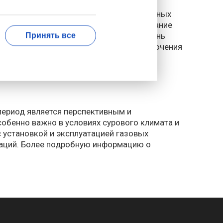
госнабжения. Например, в одном из крупных
 которая обеспечила бесперебойное питание
серьезных последствий и сохранить жизнь
Принять все
де остановка производства из-за отключения
период является перспективным и
обенно важно в условиях сурового климата и
 установкой и эксплуатацией газовых
заций. Более подробную информацию о