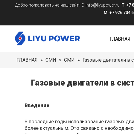
Добро пожаловать на наш сайт! Е:
info@liyupower.ru
T
:
+7 
M: +7 926 704 624
ГЛАВНАЯ
ГЛАВНАЯ
»
СМИ
»
СМИ
»
Газовые двигатели в 
Газовые двигатели в сис
Введение
В последние годы использование газовых дви
более актуальным. Это связано с необходимо